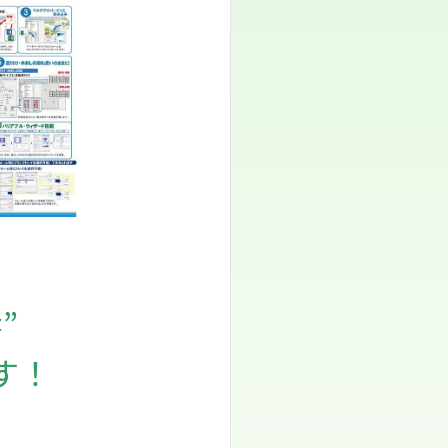
”
す！
。