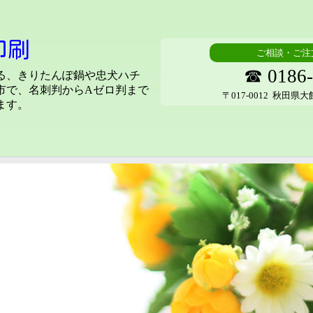
印刷
ご相談・ご注
☎ 0186-
る、きりたんぽ鍋や忠犬ハチ
市で、名刺判からAゼロ判まで
〒017-0012 秋田県
ます。