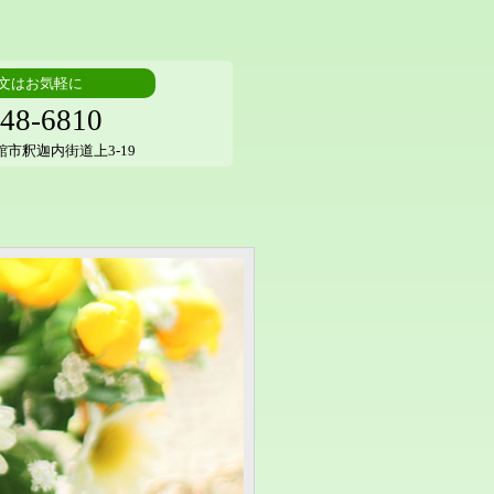
文はお気軽に
48-6810
大館市釈迦内街道上3-19