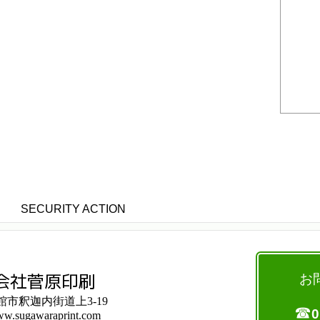
SECURITY ACTION
会社菅原印刷
お
市釈迦内街道上3-19
☎
0
www.sugawaraprint.com