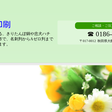
印刷
ご相談・ご注
☎ 0186-
る、きりたんぽ鍋や忠犬ハチ
市で、名刺判からAゼロ判まで
〒017-0012 秋田県
ます。