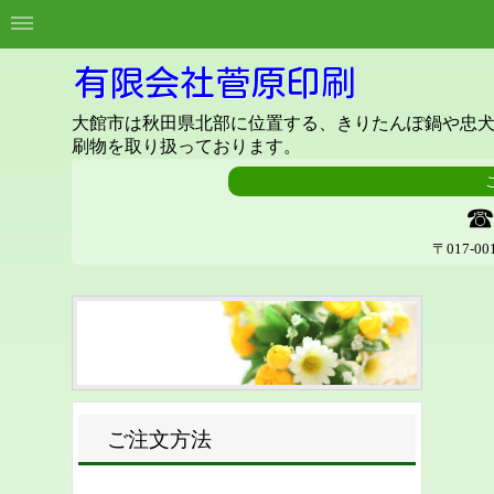
有限会社菅原印刷
大館市は
秋田県北部に位置する、きりたんぽ鍋や忠
刷物を取り扱っております。
☎
〒017-
ご注文方法